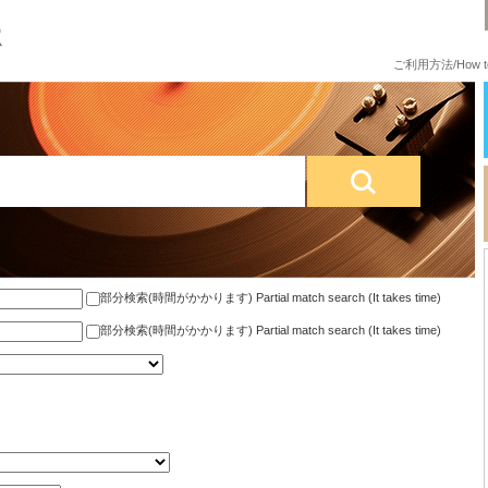
ご利用方法/How to
部分検索(時間がかかります) Partial match search (It takes time)
部分検索(時間がかかります) Partial match search (It takes time)