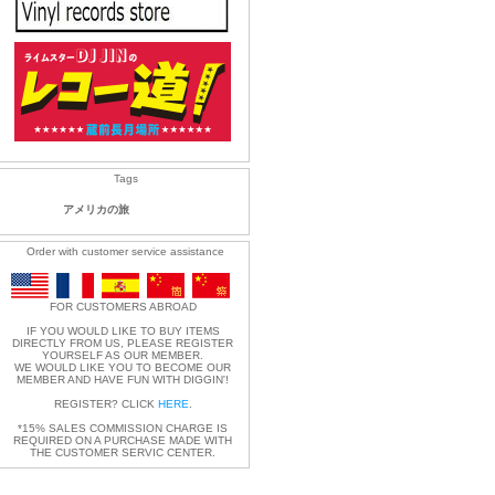
Tags
アメリカの旅
Order with customer service assistance
FOR CUSTOMERS ABROAD
IF YOU WOULD LIKE TO BUY ITEMS
DIRECTLY FROM US, PLEASE REGISTER
YOURSELF AS OUR MEMBER.
WE WOULD LIKE YOU TO BECOME OUR
MEMBER AND HAVE FUN WITH DIGGIN'!
REGISTER? CLICK
HERE
.
*15% SALES COMMISSION CHARGE IS
REQUIRED ON A PURCHASE MADE WITH
THE CUSTOMER SERVIC CENTER.