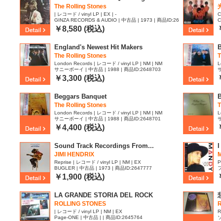
The Rolling Stones
| レコード / vinyl LP | EX | -
C
GINZA RECORDS & AUDIO | 中古品 | 1973 | 商品ID:26
C
50003
7
￥8,580 (税込)
England's Newest Hit Makers
B
The Rolling Stones
T
London Records | レコード / vinyl LP | NM | NM
L
サニーボーイ | 中古品 | 1988 | 商品ID:2648703
サ
￥3,300 (税込)
Beggars Banquet
The Rolling Stones
T
London Records | レコード / vinyl LP | NM | NM
L
サニーボーイ | 中古品 | 1988 | 商品ID:2648701
サ
￥4,400 (税込)
Sound Track Recordings From...
I
JIMI HENDRIX
Reprise | レコード / vinyl LP | NM | EX
P
BUGLER | 中古品 | 1973 | 商品ID:2647777
フ
￥1,900 (税込)
LA GRANDE STORIA DEL ROCK
ROLLING STONES
R
| レコード / vinyl LP | NM | EX
R
Page-ONE | 中古品 | | 商品ID:2645764