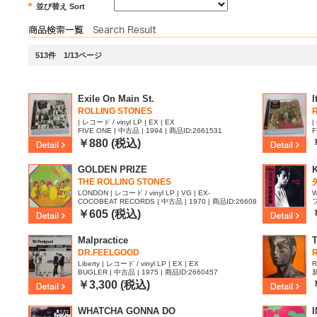
並び替え Sort
513件 1/13ページ
Exile On Main St.
I
ROLLING STONES
| レコード / vinyl LP | EX | EX
|
FIVE ONE | 中古品 | 1994 | 商品ID:2661531
F
￥880 (税込)
GOLDEN PRIZE
THE ROLLING STONES
LONDON | レコード / vinyl LP | VG | EX-
W
COCOBEAT RECORDS | 中古品 | 1970 | 商品ID:26608
フ
51
￥605 (税込)
Malpractice
DR.FEELGOOD
Liberty | レコード / vinyl LP | EX | EX
R
BUGLER | 中古品 | 1975 | 商品ID:2660457
新
1
￥3,300 (税込)
WHATCHA GONNA DO