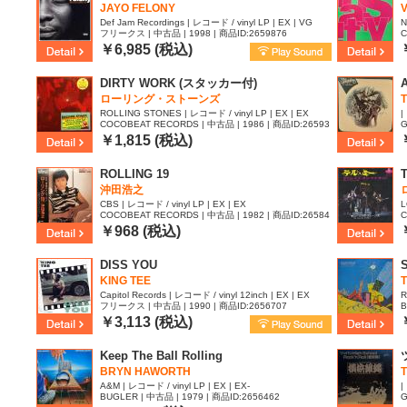
JAYO FELONY
V
Def Jam Recordings | レコード / vinyl LP | EX | VG
N
フリークス | 中古品 | 1998 | 商品ID:2659876
C
9
￥6,985 (税込)
DIRTY WORK (スタッカー付)
A
ローリング・ストーンズ
T
ROLLING STONES | レコード / vinyl LP | EX | EX
|
COCOBEAT RECORDS | 中古品 | 1986 | 商品ID:26593
G
21
|
￥1,815 (税込)
ROLLING 19
沖田浩之
CBS | レコード / vinyl LP | EX | EX
L
COCOBEAT RECORDS | 中古品 | 1982 | 商品ID:26584
C
47
9
￥968 (税込)
DISS YOU
S
KING TEE
Capitol Records | レコード / vinyl 12inch | EX | EX
R
フリークス | 中古品 | 1990 | 商品ID:2656707
B
￥3,113 (税込)
Keep The Ball Rolling
BRYN HAWORTH
T
A&M | レコード / vinyl LP | EX | EX-
|
BUGLER | 中古品 | 1979 | 商品ID:2656462
G