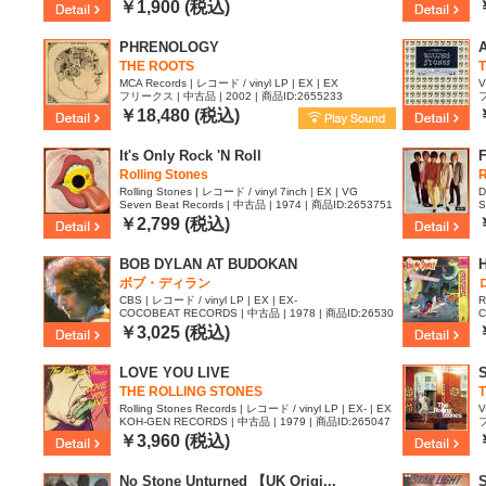
|
￥1,900 (税込)
PHRENOLOGY
THE ROOTS
MCA Records | レコード / vinyl LP | EX | EX
V
フリークス | 中古品 | 2002 | 商品ID:2655233
フ
￥18,480 (税込)
It's Only Rock 'N Roll
F
Rolling Stones
R
Rolling Stones | レコード / vinyl 7inch | EX | VG
D
Seven Beat Records | 中古品 | 1974 | 商品ID:2653751
S
￥2,799 (税込)
BOB DYLAN AT BUDOKAN
ボブ・ディラン
CBS | レコード / vinyl LP | EX | EX-
R
COCOBEAT RECORDS | 中古品 | 1978 | 商品ID:26530
C
26
3
￥3,025 (税込)
LOVE YOU LIVE
THE ROLLING STONES
Rolling Stones Records | レコード / vinyl LP | EX- | EX
V
KOH-GEN RECORDS | 中古品 | 1979 | 商品ID:265047
フ
9
￥3,960 (税込)
No Stone Unturned 【UK Origi...