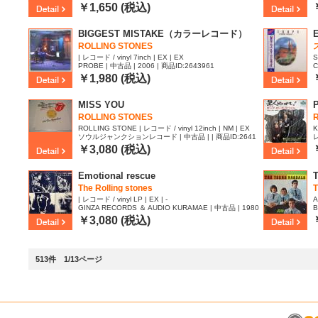
0
￥1,650 (税込)
BIGGEST MISTAKE（カラーレコード）
ROLLING STONES
| レコード / vinyl 7inch | EX | EX
S
PROBE | 中古品 | 2006 | 商品ID:2643961
C
8
￥1,980 (税込)
MISS YOU
P
ROLLING STONES
R
ROLLING STONE | レコード / vinyl 12inch | NM | EX
K
ソウルジャンクションレコード | 中古品 | | 商品ID:2641
レ
510
￥3,080 (税込)
Emotional rescue
T
The Rolling stones
| レコード / vinyl LP | EX | -
A
GINZA RECORDS ＆ AUDIO KURAMAE | 中古品 | 1980
B
| 商品ID:2639751
￥3,080 (税込)
513件 1/13ページ