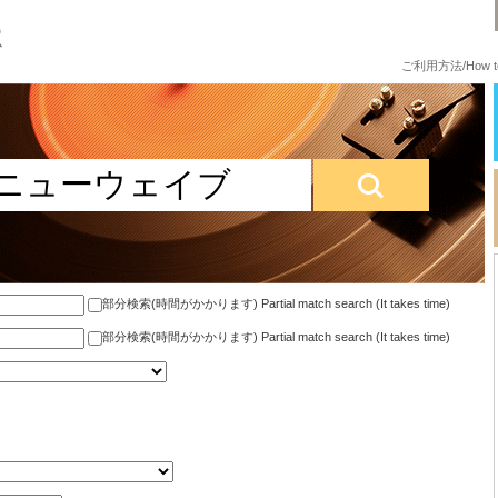
ご利用方法/How to
部分検索(時間がかかります) Partial match search (It takes time)
部分検索(時間がかかります) Partial match search (It takes time)