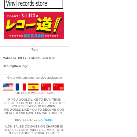
Tags
Makossa
BILLY HIGGINS
ken hirai
Healing/New Age
Order with customer service assistance
FOR CUSTOMERS ABROAD
IF YOU WOULD LIKE TO BUY ITEMS
DIRECTLY FROM US, PLEASE REGISTER
YOURSELF AS OUR MEMBER.
WE WOULD LIKE YOU TO BECOME OUR
MEMBER AND HAVE FUN WITH DIGGIN'!
REGISTER? CLICK
HERE
.
*15% SALES COMMISSION CHARGE IS
REQUIRED ON A PURCHASE MADE WITH
THE CUSTOMER SERVIC CENTER.