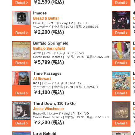
￥2,599 (税込)
Images
4
Bread & Butter
C
Blow Up | レコード / vinyl LP | EX- | EX
A
サニーボーイ | 中古品 | 1973 | 商品ID:2558926
S
￥2,200 (税込)
Buffalo Springfield
D
Buffalo Springfield
B
ATCO | レコード / vinyl LP | EX | VG
C
Seven Beat Records | 中古品 | 1975 | 商品ID:2527086
S
￥5,799 (税込)
Time Passages
E
Al Stewart
L
RCA | レコード / vinyl LP | NM | EX
K
サニーボーイ | 中古品 | 1978 | 商品ID:2525431
S
￥1,100 (税込)
Third Down, 110 To Go
D
Jesse Winchester
C
Bearsville | レコード / vinyl LP | EX | VG
A
Seven Beat Records | 中古品 | 1972 | 商品ID:2513681
S
￥2,200 (税込)
Lo & Behold
A