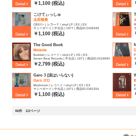
￥1,100 (税込)
こけてぃっしゅ
T
太田裕美
CBSｿﾆｰ | レコード / vinyl LP | EX | EX
R
サニーボーイ | 中古品 | 1977 | 商品ID:2438349
サ
￥1,100 (税込)
The Good Book
N
Melanie
D
Buddah | レコード / vinyl LP | VG | EX-
F
Seven Beat Records | 中古品 | 1971 | 商品ID:2419693
サ
￥2,799 (税込)
Garo 3 (涙はいらない)
Garo ガロ
B
Mushroom | レコード / vinyl LP | EX | EX
K
サニーボーイ | 中古品 | 1971 | 商品ID:2382354
S
￥1,100 (税込)
66件 1/2ページ