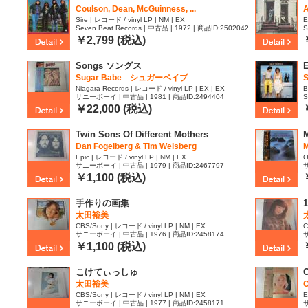
Coulson, Dean, McGuinness, ...
A
Sire | レコード / vinyl LP | NM | EX
E
Seven Beat Records | 中古品 | 1972 | 商品ID:2502042
S
￥2,799 (税込)
Songs ソングス
Sugar Babe シュガーベイブ
S
Niagara Records | レコード / vinyl LP | EX | EX
B
サニーボーイ | 中古品 | 1981 | 商品ID:2494404
S
￥22,000 (税込)
Twin Sons Of Different Mothers
M
Dan Fogelberg & Tim Weisberg
M
Epic | レコード / vinyl LP | NM | EX
O
サニーボーイ | 中古品 | 1979 | 商品ID:2467797
サ
￥1,100 (税込)
手作りの画集
太田裕美
CBS/Sony | レコード / vinyl LP | NM | EX
C
サニーボーイ | 中古品 | 1976 | 商品ID:2458174
サ
￥1,100 (税込)
こけてぃっしゅ
C
太田裕美
O
CBS/Sony | レコード / vinyl LP | NM | EX
E
サニーボーイ | 中古品 | 1977 | 商品ID:2458171
サ