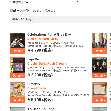
並び替え Sort
66件 1/2ページ
Celebrations For A Grey Day
J
Mimi & Richard Farina
J
Vanguard | レコード / vinyl LP | NM | NM
E
Seven Beat Records | 中古品 | | 商品ID:2657418
S
￥4,799 (税込)
Deja Vu
D
Crosby, Stills, Nash & Young
B
ワーナーパイオニア | レコード / vinyl LP | NM | NM
C
Seven Beat Records | 中古品 | 1976 | 商品ID:2653497
S
￥2,200 (税込)
Butterfly
Cheryl Dilcher
C
A&M | レコード / vinyl LP | EX | EX
D
Seven Beat Records | 中古品 | 1973 | 商品ID:2639280
S
￥5,799 (税込)
It's Been So Long