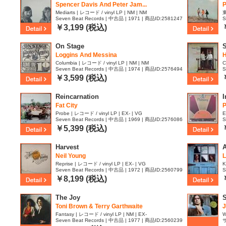
Spencer Davis And Peter Jam...
P
Mediarts | レコード / vinyl LP | NM | NM
東
Seven Beat Records | 中古品 | 1971 | 商品ID:2581247
S
E
￥3,199 (税込)
On Stage
S
Loggins And Messina
H
Columbia | レコード / vinyl LP | NM | NM
C
Seven Beat Records | 中古品 | 1974 | 商品ID:2576494
S
￥3,599 (税込)
Reincarnation
I
Fat City
P
Probe | レコード / vinyl LP | EX- | VG
E
Seven Beat Records | 中古品 | 1969 | 商品ID:2576086
S
￥5,399 (税込)
Harvest
Neil Young
L
Reprise | レコード / vinyl LP | EX- | VG
K
Seven Beat Records | 中古品 | 1972 | 商品ID:2560799
S
￥8,199 (税込)
The Joy
Toni Brown & Terry Garthwaite
J
Fantasy | レコード / vinyl LP | NM | EX-
W
Seven Beat Records | 中古品 | 1977 | 商品ID:2560239
サ