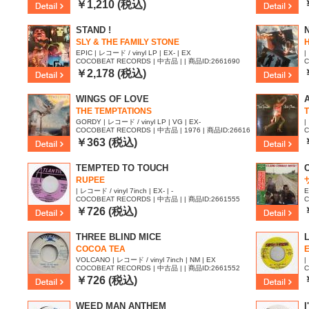
￥1,210 (税込)
STAND !
SLY & THE FAMILY STONE
H
EPIC | レコード / vinyl LP | EX- | EX
|
COCOBEAT RECORDS | 中古品 | | 商品ID:2661690
C
￥2,178 (税込)
WINGS OF LOVE
THE TEMPTATIONS
GORDY | レコード / vinyl LP | VG | EX-
|
COCOBEAT RECORDS | 中古品 | 1976 | 商品ID:26616
C
73
￥363 (税込)
TEMPTED TO TOUCH
RUPEE
| レコード / vinyl 7inch | EX- | -
E
COCOBEAT RECORDS | 中古品 | | 商品ID:2661555
C
5
￥726 (税込)
THREE BLIND MICE
COCOA TEA
VOLCANO | レコード / vinyl 7inch | NM | EX
|
COCOBEAT RECORDS | 中古品 | | 商品ID:2661552
C
￥726 (税込)
WEED MAN ANTHEM