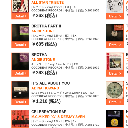
ALL STAR TRIBUTE
| レコード / vinyl 12inch | EX | EX
|
COCOBEAT RECORDS | 中古品 | | 商品ID:2661959
C
￥363 (税込)
BROTHA PART II
ANGIE STONE
| レコード / vinyl 12inch | EX- | EX
|
COCOBEAT RECORDS | 中古品 | | 商品ID:2661946
C
￥605 (税込)
BROTHA
ANGIE STONE
J | レコード / vinyl 12inch | EX | EX
T
COCOBEAT RECORDS | 中古品 | | 商品ID:2661935
C
8
￥363 (税込)
IT'S ALL ABOUT YOU
ADINA HOWARD
EAST WEST | レコード / vinyl 12inch | EX- | EX
|
COCOBEAT RECORDS | 中古品 | | 商品ID:2661873
C
￥1,210 (税込)
CELEBRATION RAP
M.C.MIKER "G" & DEEJAY SVEN
V
| レコード / vinyl 12inch | EX- | EX
|
COCOBEAT RECORDS | 中古品 | | 商品ID:2661710
C