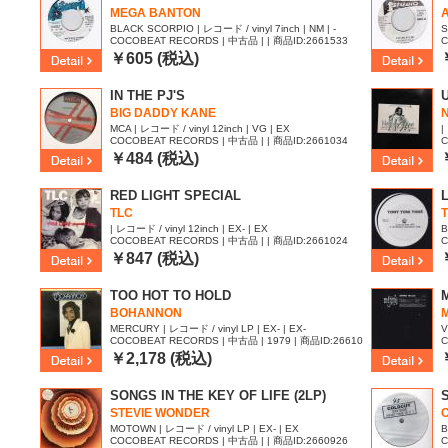
MEGA BANTON
BLACK SCORPIO | レコード / vinyl 7inch | NM | -
S
COCOBEAT RECORDS | 中古品 | | 商品ID:2661533
C
￥605 (税込)
IN THE PJ'S
BIG DADDY KANE
MCA | レコード / vinyl 12inch | VG | EX
|
COCOBEAT RECORDS | 中古品 | | 商品ID:2661034
C
￥484 (税込)
RED LIGHT SPECIAL
TLC
| レコード / vinyl 12inch | EX- | EX
B
COCOBEAT RECORDS | 中古品 | | 商品ID:2661024
C
￥847 (税込)
TOO HOT TO HOLD
BOHANNON
M
MERCURY | レコード / vinyl LP | EX- | EX-
V
COCOBEAT RECORDS | 中古品 | 1979 | 商品ID:26610
C
01
￥2,178 (税込)
SONGS IN THE KEY OF LIFE (2LP)
STEVIE WONDER
MOTOWN | レコード / vinyl LP | EX- | EX
B
COCOBEAT RECORDS | 中古品 | | 商品ID:2660926
C