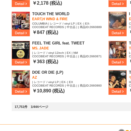
￥2,178 (税込)
TOUCH THE WORLD
EART,H WIND & FIRE
COLUMBIA | レコード / vinyl LP | EX- | EX-
C
COCOBEAT RECORDS | 中古品 | | 商品ID:2660889
C
￥847 (税込)
FEEL THE GIRL feat. TWEET
MS. JADE
| レコード / vinyl 12inch | EX | NM
L
COCOBEAT RECORDS | 中古品 | | 商品ID:2660871
C
￥363 (税込)
DOE OR DIE (LP)
AZ
| レコード / vinyl LP | EX- | EX
G
COCOBEAT RECORDS | 中古品 | | 商品ID:2660860
C
1
￥10,890 (税込)
17,751件 1/444ページ