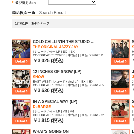
並び替え Sort
17,751件 1/444ページ
COLD CHILLIN'IN THE STUDIO ...
THE ORIGINAL JAZZY JAY
| レコード / vinyl LP | EX- | EX
M
COCOBEAT RECORDS | 中古品 | | 商品ID:2662011
C
￥3,025 (税込)
12 INCHES OF SNOW (LP)
J
SNOW
EAST WEST | レコード / vinyl LP | EX- | EX-
J
COCOBEAT RECORDS | 中古品 | | 商品ID:2661985
C
￥3,630 (税込)
IN A SPECIAL WAY (LP)
DeBARGE
V
| レコード / vinyl LP | VG | VG
|
COCOBEAT RECORDS | 中古品 | | 商品ID:2661972
C
￥1,815 (税込)
WHAT'S GOING ON