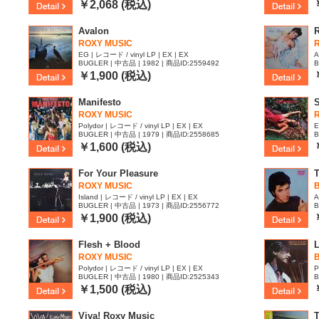
￥2,068 (税込)
Avalon
ROXY MUSIC
EG | レコード / vinyl LP | EX | EX
A
BUGLER | 中古品 | 1982 | 商品ID:2559492
B
￥1,900 (税込)
Manifesto
S
ROXY MUSIC
Polydor | レコード / vinyl LP | EX | EX
E
BUGLER | 中古品 | 1979 | 商品ID:2558685
B
￥1,600 (税込)
For Your Pleasure
T
ROXY MUSIC
Island | レコード / vinyl LP | EX | EX
A
BUGLER | 中古品 | 1973 | 商品ID:2556772
B
￥1,900 (税込)
Flesh + Blood
L
ROXY MUSIC
Polydor | レコード / vinyl LP | EX | EX
P
BUGLER | 中古品 | 1980 | 商品ID:2525343
B
￥1,500 (税込)
Viva! Roxy Music
T