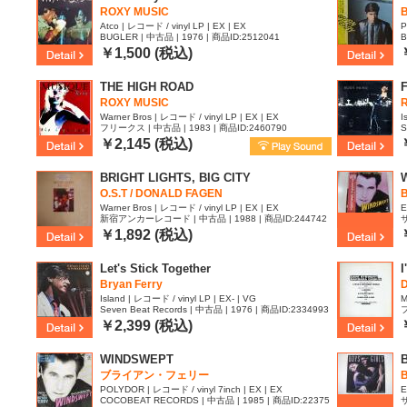
ROXY MUSIC
Atco | レコード / vinyl LP | EX | EX
P
BUGLER | 中古品 | 1976 | 商品ID:2512041
B
￥1,500 (税込)
THE HIGH ROAD
F
ROXY MUSIC
R
Warner Bros | レコード / vinyl LP | EX | EX
I
フリークス | 中古品 | 1983 | 商品ID:2460790
S
￥2,145 (税込)
BRIGHT LIGHTS, BIG CITY
O.S.T / DONALD FAGEN
B
Warner Bros | レコード / vinyl LP | EX | EX
E
新宿アンカーレコード | 中古品 | 1988 | 商品ID:244742
サ
6
￥1,892 (税込)
Let's Stick Together
I
Bryan Ferry
Island | レコード / vinyl LP | EX- | VG
M
Seven Beat Records | 中古品 | 1976 | 商品ID:2334993
フ
￥2,399 (税込)
WINDSWEPT
B
ブライアン・フェリー
B
POLYDOR | レコード / vinyl 7inch | EX | EX
E
COCOBEAT RECORDS | 中古品 | 1985 | 商品ID:22375
サ