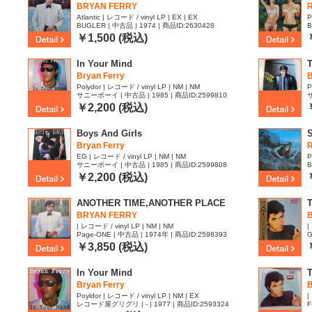
BRYAN FERRY
Atlantic | レコード / vinyl LP | EX | EX
P
BUGLER | 中古品 | 1974 | 商品ID:2630428
B
￥1,500 (税込)
In Your Mind
T
Bryan Ferry
B
Polydor | レコード / vinyl LP | NM | NM
P
サニーボーイ | 中古品 | 1985 | 商品ID:2599810
サ
￥2,200 (税込)
Boys And Girls
S
Bryan Ferry
EG | レコード / vinyl LP | NM | NM
P
サニーボーイ | 中古品 | 1985 | 商品ID:2599808
B
￥2,200 (税込)
ANOTHER TIME,ANOTHER PLACE
T
BRYAN FERRY
B
| レコード / vinyl LP | NM | NM
|
Page-ONE | 中古品 | 1974年 | 商品ID:2598393
G
|
￥3,850 (税込)
In Your Mind
T
Bryan Ferry
Poyldor | レコード / vinyl LP | NM | EX
|
レコード屋グリグリ | - | 1977 | 商品ID:2593324
F