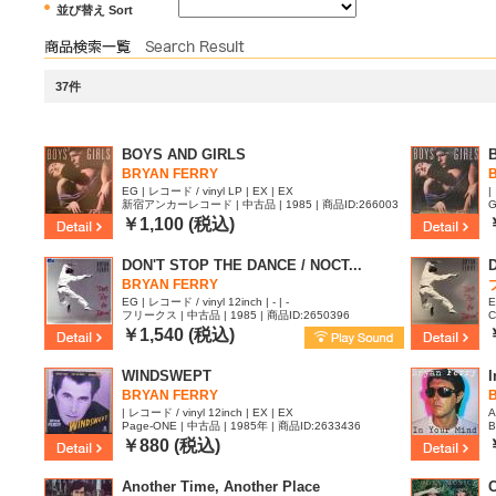
並び替え Sort
37件
BOYS AND GIRLS
B
BRYAN FERRY
B
EG | レコード / vinyl LP | EX | EX
|
新宿アンカーレコード | 中古品 | 1985 | 商品ID:266003
G
9
|
￥1,100 (税込)
DON'T STOP THE DANCE / NOCT...
BRYAN FERRY
EG | レコード / vinyl 12inch | - | -
E
フリークス | 中古品 | 1985 | 商品ID:2650396
C
6
￥1,540 (税込)
WINDSWEPT
I
BRYAN FERRY
| レコード / vinyl 12inch | EX | EX
A
Page-ONE | 中古品 | 1985年 | 商品ID:2633436
B
￥880 (税込)
Another Time, Another Place
C