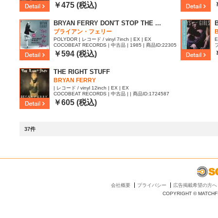
57
￥475 (税込)
BRYAN FERRY DON'T STOP THE ...
ブライアン・フェリー
POLYDOR | レコード / vinyl 7inch | EX | EX
E
COCOBEAT RECORDS | 中古品 | 1985 | 商品ID:22305
フ
67
￥594 (税込)
THE RIGHT STUFF
BRYAN FERRY
| レコード / vinyl 12inch | EX | EX
COCOBEAT RECORDS | 中古品 | | 商品ID:1724587
￥605 (税込)
37件
会社概要
プライバシー
広告掲載希望の方へ
COPYRIGHT © MATCHFI