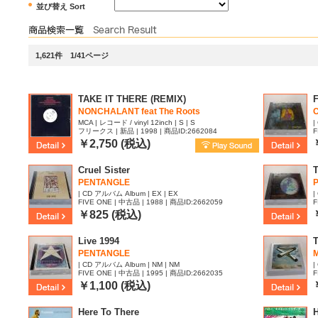
並び替え Sort
1,621件 1/41ページ
TAKE IT THERE (REMIX)
NONCHALANT feat The Roots
MCA | レコード / vinyl 12inch | S | S
|
フリークス | 新品 | 1998 | 商品ID:2662084
F
￥2,750 (税込)
Cruel Sister
PENTANGLE
| CD アルバム Album | EX | EX
|
FIVE ONE | 中古品 | 1988 | 商品ID:2662059
F
￥825 (税込)
Live 1994
T
PENTANGLE
| CD アルバム Album | NM | NM
|
FIVE ONE | 中古品 | 1995 | 商品ID:2662035
F
￥1,100 (税込)
Here To There