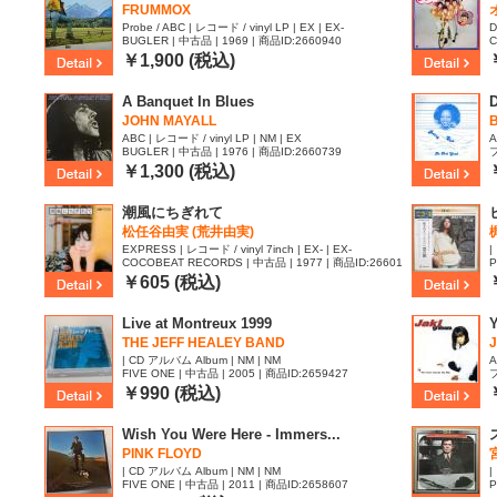
FRUMMOX
Probe / ABC | レコード / vinyl LP | EX | EX-
D
BUGLER | 中古品 | 1969 | 商品ID:2660940
C
7
￥1,900 (税込)
A Banquet In Blues
JOHN MAYALL
ABC | レコード / vinyl LP | NM | EX
A
BUGLER | 中古品 | 1976 | 商品ID:2660739
フ
￥1,300 (税込)
潮風にちぎれて
松任谷由実 (荒井由実)
EXPRESS | レコード / vinyl 7inch | EX- | EX-
|
COCOBEAT RECORDS | 中古品 | 1977 | 商品ID:26601
P
26
￥605 (税込)
Live at Montreux 1999
THE JEFF HEALEY BAND
| CD アルバム Album | NM | NM
A
FIVE ONE | 中古品 | 2005 | 商品ID:2659427
フ
￥990 (税込)
Wish You Were Here - Immers...
PINK FLOYD
| CD アルバム Album | NM | NM
|
FIVE ONE | 中古品 | 2011 | 商品ID:2658607
P