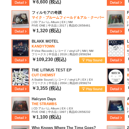
￥6,600 (税込)
フィルモアの奇蹟
F
マイク・ブルームフィールド＆アル・クーパー
| CD アルバム Album | EX | NM
|
FIVE ONE | 中古品 | 2017 | 商品ID:2658461
F
￥1,320 (税込)
BLAKK MOTEL
KANDYTOWN
D
P-Vine Records | レコード / vinyl LP | NM | NM
B
フリークス | 中古品 | 2019 | 商品ID:2658294
フ
￥109,230 (税込)
THE LITMUS TEST EP
CUT CHEMIST
B
A Stable Sound | レコード / vinyl LP | EX | EX
N
フリークス | 中古品 | 2004 | 商品ID:2658274
フ
￥3,355 (税込)
Halcyon Days
THE STRAWBS
| CD アルバム Album | EX- | EX
|
FIVE ONE | 中古品 | 1997 | 商品ID:2658232
F
￥1,100 (税込)
Who Knows Where The Time Goes?
2