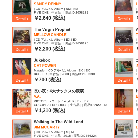
SANDY DENNY
| CD アルバム Album | NM | NM
|
FIVE ONE | 中古品 | | 商品ID:2658181
F
￥2,640 (税込)
The Virgin Prophet
MELLOW CANDLE
| CD アルバム Album | EX | EX
|
FIVE ONE | 中古品 | | 商品ID:2658125
F
￥2,200 (税込)
Jukebox
CAT POWER
Matador | CD アルバム Album | EX | EX
|
BUGLER | 中古品 | 2008 | 商品ID:2657399
F
￥700 (税込)
長い夜 : 4大サックスの競演
H
V.A.
E
VICTOR | レコード / vinyl LP | EX | EX
L
COCOBEAT RECORDS | 中古品 | | 商品ID:2656913
新
￥1,210 (税込)
Walking In The Wild Land
D
JIM MCCARTY
| CD アルバム Album | M | M
|
FIVE ONE | 中古品 | 2018 | 商品ID:2656224
F