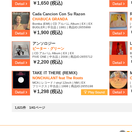
￥1,650 (税込)
Cada Cancion Con Su Razon
R
CHABUCA GRANDA
Bomba (EMI) | CD アルバム Album | EX | EX
|
BUGLER | 中古品 | 1981 | 商品ID:2655999
F
￥1,900 (税込)
アンソロジー
L
ピーター・グリーン
B
| CD アルバム Album | EX | EX
B
FIVE ONE | 中古品 | 2008 | 商品ID:2655712
サ
￥2,200 (税込)
TAKE IT THERE (REMIX)
M
NONCHALANT feat The Roots
C
MCA | レコード / vinyl 12inch | NM | EX
|
フリークス | 中古品 | 1998 | 商品ID:2655198
1
￥1,298 (税込)
1,621件 1/41ページ