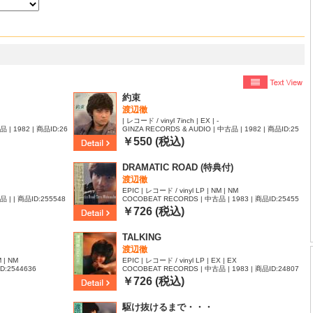
約束
渡辺徹
| レコード / vinyl 7inch | EX | -
 | 1982 | 商品ID:26
GINZA RECORDS & AUDIO | 中古品 | 1982 | 商品ID:25
87422
￥550 (税込)
DRAMATIC ROAD (特典付)
渡辺徹
EPIC | レコード / vinyl LP | NM | NM
品 | | 商品ID:255548
COCOBEAT RECORDS | 中古品 | 1983 | 商品ID:25455
83
￥726 (税込)
TALKING
渡辺徹
 | NM
EPIC | レコード / vinyl LP | EX | EX
D:2544636
COCOBEAT RECORDS | 中古品 | 1983 | 商品ID:24807
56
￥726 (税込)
駆け抜けるまで・・・