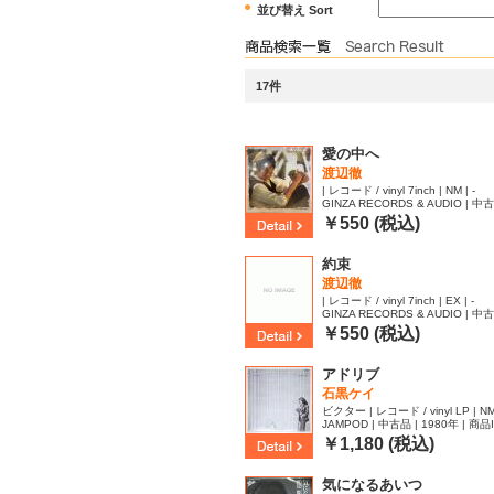
並び替え Sort
17件
愛の中へ
渡辺徹
| レコード / vinyl 7inch | NM | -
GINZA RECORDS & AUDIO | 中古品
55019
￥550 (税込)
約束
渡辺徹
| レコード / vinyl 7inch | EX | -
GINZA RECORDS & AUDIO | 中古
3
￥550 (税込)
アドリブ
石黒ケイ
ビクター | レコード / vinyl LP | NM
JAMPOD | 中古品 | 1980年 | 商品I
￥1,180 (税込)
気になるあいつ