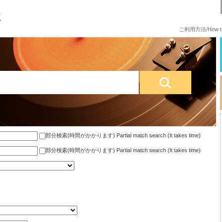
ご利用方法/How to
部分検索(時間がかかります) Partial match search (It takes time)
部分検索(時間がかかります) Partial match search (It takes time)