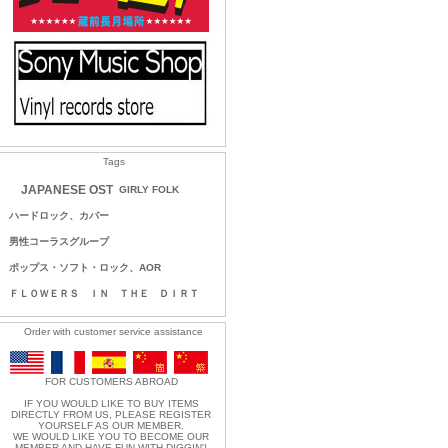
Tags
JAPANESE OST
GIRLY FOLK
ハードロック、カバー
男性コーラスグループ
ポップス・ソフト・ロック、AOR
ＦＬＯＷＥＲＳ ＩＮ ＴＨＥ ＤＩＲＴ
Order with customer service assistance
FOR CUSTOMERS ABROAD
IF YOU WOULD LIKE TO BUY ITEMS
DIRECTLY FROM US, PLEASE REGISTER
YOURSELF AS OUR MEMBER.
WE WOULD LIKE YOU TO BECOME OUR
MEMBER AND HAVE FUN WITH DIGGIN'!