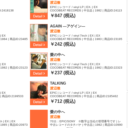
渡辺徹
EPIC | レコード / vinyl LP | EX- | EX
D:2418138
COCOBEAT RECORDS | 中古品 | 1982 | 商品ID:24113
38
￥847 (税込)
AGAIN ―アゲイン―
渡辺徹
| EX
EPIC | レコード / vinyl 7inch | EX | EX
1984 | 商品ID:23485
COCOBEAT RECORDS | 中古品 | 1983 | 商品ID:23195
27
￥242 (税込)
愛の中へ
渡辺徹
 | EX
EPIC | レコード / vinyl 7inch | EX | EX
1982 | 商品ID:23123
COCOBEAT RECORDS | 中古品 | 1982 | 商品ID:22323
46
￥237 (税込)
TALKING
渡辺徹
| EX
EPIC | レコード / vinyl LP | EX | EX
| 商品ID:2199533
COCOBEAT RECORDS | 中古品 | | 商品ID:2185462
￥712 (税込)
愛の中へ
渡辺徹
h | EX | EX
7011：EPIC/SONY ※数字は当社の管理番号です | レ
1985 | 商品ID:20973
中古レコードのタチバナ | 中古品 | 1982 | 商品ID:10990
コード / vinyl 7inch | M | NM