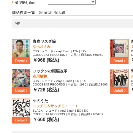
並び替え Sort
5件
青春ヤスダ節
なべおさみ
CBS | レコード / vinyl 7inch | EX- | EX-
I
COCOBEAT RECORDS | 中古品 | | 商品ID:2656949
C
8
￥968 (税込)
フックンの頭脳改革
布川敏和
CBS | レコード / vinyl 12inch | EX | EX
C
COCOBEAT RECORDS | 中古品 | 1986 | 商品ID:23693
C
71
0
￥726 (税込)
ケのうた
ニッチモ＆サッチモ・・・+
BLACK | レコード / vinyl 7inch | EX | EX
COCOBEAT RECORDS | 中古品 | | 商品ID:2105969
￥660 (税込)