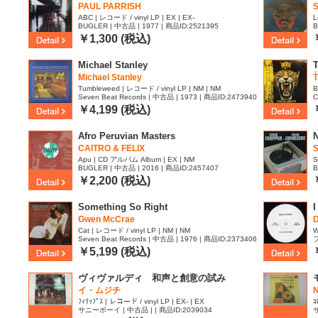
PAUL PARRISH
ABC | レコード / vinyl LP | EX | EX-
L
BUGLER | 中古品 | 1977 | 商品ID:2521395
B
￥1,300 (税込)
Michael Stanley
Michael Stanley
Tumbleweed | レコード / vinyl LP | NM | NM
B
Seven Beat Records | 中古品 | 1973 | 商品ID:2473940
C
4
￥4,199 (税込)
Afro Peruvian Masters
N
CAITRO & FELIX
S
Apu | CD アルバム Album | EX | NM
S
BUGLER | 中古品 | 2016 | 商品ID:2457407
B
￥2,200 (税込)
Something So Right
Gwen McCrae
Cat | レコード / vinyl LP | NM | NM
W
Seven Beat Records | 中古品 | 1976 | 商品ID:2373406
フ
￥5,199 (税込)
ヴィヴァルディ 和声と創意の試み
イ・ムジチ
ﾌｨﾘｯﾌﾟｽ | レコード / vinyl LP | EX- | EX
ｺ
サニーボーイ | 中古品 | | 商品ID:2039034
サ