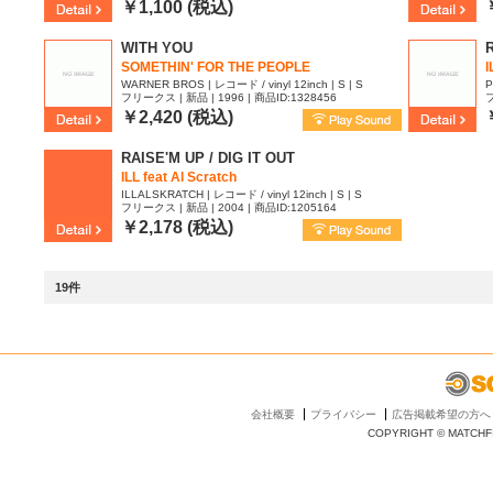
￥1,100 (税込)
WITH YOU
R
SOMETHIN' FOR THE PEOPLE
I
WARNER BROS | レコード / vinyl 12inch | S | S
P
フリークス | 新品 | 1996 | 商品ID:1328456
フ
￥2,420 (税込)
RAISE'M UP / DIG IT OUT
ILL feat Al Scratch
ILLALSKRATCH | レコード / vinyl 12inch | S | S
フリークス | 新品 | 2004 | 商品ID:1205164
￥2,178 (税込)
19件
会社概要
プライバシー
広告掲載希望の方へ
COPYRIGHT © MATCHFI