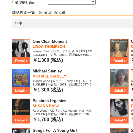
並び替え Sort
19件
One Clear Moment
LINDA THOMPSON
Warner Bros. | レコード / vinyl LP | EX | EX
B
BUGLER | 中古品 | 2013 | 商品ID:2656539
B
￥1,300 (税込)
Michael Stanley
MICHAEL STANLEY
Tumbleweed | レコード / vinyl LP | EX | EX-
A
BUGLER | 中古品 | 1973 | 商品ID:2655745
B
￥1,300 (税込)
Palabras Urgentes
SUSANA BACA
Real World | CD アルバム Album | NM | NM
W
BUGLER | 中古品 | 2021 | 商品ID:2531328
B
￥1,700 (税込)
Songs For A Young Girl
S