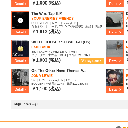
￥1,600 (税込)
The Wire Tap E.P.
D
YOUR ENEMIES FRIENDS
BUDDYHEAD | レコード / vinyl LP | - | -
E
だるまや レコード, CD, DVD 高価買取 | 新品 | | 商品I
B
D:2561213
￥1,813 (税込)
WHITE HOUSE / SO WIE GO (UK)
P
LAID BACK
Sire | レコード / vinyl 12inch | VG | -
I
フリークス | 中古品 | 1984 | 商品ID:2537871
B
￥1,903 (税込)
On The Other Hand There's A...
T
JONA LEWIE
E
Stiff | レコード / vinyl LP | EX | EX
C
BUGLER | 中古品 | 1978 | 商品ID:2530548
B
￥1,100 (税込)
50件 1/2ページ