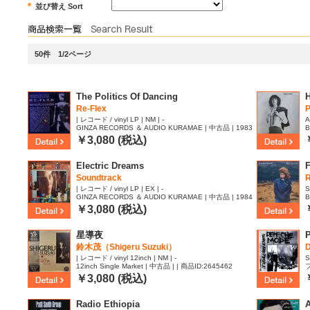
並び替え Sort
50件 1/2ページ
The Politics Of Dancing
Re-Flex
P
| レコード / vinyl LP | NM | -
A
GINZA RECORDS ＆ AUDIO KURAMAE | 中古品 | 1983
B
| 商品ID:2656456
￥3,080 (税込)
Electric Dreams
Soundtrack
| レコード / vinyl LP | EX | -
S
GINZA RECORDS ＆ AUDIO KURAMAE | 中古品 | 1984
B
| 商品ID:2653879
￥3,080 (税込)
星導夜
鈴木茂（Shigeru Suzuki）
| レコード / vinyl 12inch | NM | -
S
12inch Single Market | 中古品 | | 商品ID:2645462
フ
￥3,080 (税込)
Radio Ethiopia
A