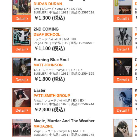
DURAN DURAN
EMI | レコード / vinyl LP | EX | EX
E
BUGLER | 中古品 | 1983 | 商品ID:2597629
B
￥1,300 (税込)
2ND COMING
T
DEAF SCHOOL
| レコード / vinyl LP | NM | NM
C
Page-ONE | 中古品 | UK | 商品ID:2596580
B
￥1,100 (税込)
Burning Blue Soul
G
MATT JOHNSON
4AD | レコード / vinyl LP | EX | EX
V
BUGLER | 中古品 | 1981 | 商品ID:2594155
B
￥1,800 (税込)
Easter
PATTI SMITH GROUP
P
Arista | レコード / vinyl LP | EX | EX
A
BUGLER | 中古品 | 1978 | 商品ID:2589744
B
￥2,300 (税込)
Magic, Murder And The Weather
T
MAGAZINE
Virgin | レコード / vinyl LP | NM | EX
G
BUGLER | 中古品 | 1981 | 商品ID:2581978
B