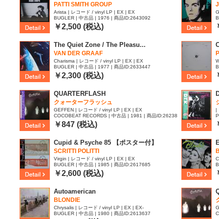
PATTI SMITH GROUP
Arista | レコード / vinyl LP | EX | EX
G
BUGLER | 中古品 | 1976 | 商品ID:2643092
B
￥2,500 (税込)
The Quiet Zone / The Pleasu...
C
VAN DER GRAAF
Charisma | レコード / vinyl LP | EX | EX
W
BUGLER | 中古品 | 1977 | 商品ID:2633447
B
￥2,300 (税込)
QUARTERFLASH
クォーターフラッシュ
GEFFEN | レコード / vinyl LP | EX | EX
|
COCOBEAT RECORDS | 中古品 | 1981 | 商品ID:26238
P
24
￥847 (税込)
Cupid & Psyche 85 【ポスター付】
E
SCRITTI POLITTI
Virgin | レコード / vinyl LP | EX | EX
C
BUGLER | 中古品 | 1985 | 商品ID:2617685
B
￥2,600 (税込)
Autoamerican
BLONDIE
Chrysalis | レコード / vinyl LP | EX | EX-
G
BUGLER | 中古品 | 1980 | 商品ID:2613637
C