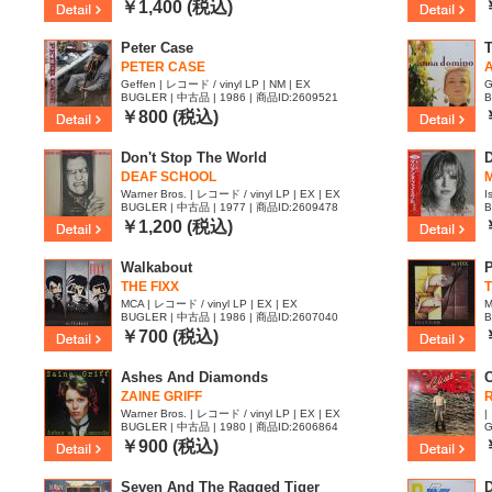
5
￥1,400 (税込)
Peter Case
T
PETER CASE
Geffen | レコード / vinyl LP | NM | EX
G
BUGLER | 中古品 | 1986 | 商品ID:2609521
B
￥800 (税込)
Don't Stop The World
DEAF SCHOOL
Warner Bros. | レコード / vinyl LP | EX | EX
I
BUGLER | 中古品 | 1977 | 商品ID:2609478
B
￥1,200 (税込)
Walkabout
THE FIXX
T
MCA | レコード / vinyl LP | EX | EX
M
BUGLER | 中古品 | 1986 | 商品ID:2607040
B
￥700 (税込)
Ashes And Diamonds
C
ZAINE GRIFF
R
Warner Bros. | レコード / vinyl LP | EX | EX
|
BUGLER | 中古品 | 1980 | 商品ID:2606864
G
|
￥900 (税込)
Seven And The Ragged Tiger