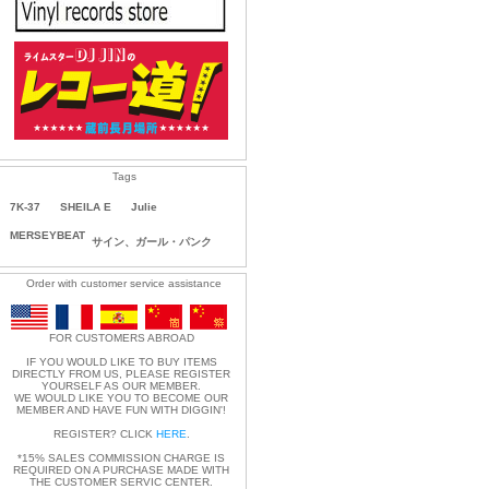
Tags
7K-37
SHEILA E
Julie
MERSEYBEAT
サイン、ガール・パンク
Order with customer service assistance
FOR CUSTOMERS ABROAD
IF YOU WOULD LIKE TO BUY ITEMS
DIRECTLY FROM US, PLEASE REGISTER
YOURSELF AS OUR MEMBER.
WE WOULD LIKE YOU TO BECOME OUR
MEMBER AND HAVE FUN WITH DIGGIN'!
REGISTER? CLICK
HERE
.
*15% SALES COMMISSION CHARGE IS
REQUIRED ON A PURCHASE MADE WITH
THE CUSTOMER SERVIC CENTER.