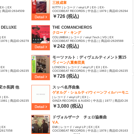
三枝成章
EX- | EX
KITTY | レコード / vinyl LP | EX- | EX-
| 商品ID:2634509
COCOBEAT RECORDS | 中古品 | 1979 | 商品ID:26294
52
￥726 (税込)
 DELUXE
THE COMANCHEROS
クロード・キング
| EX
COLUMBIA | レコード / vinyl 7inch | VG | EX
1976 | 商品ID:26279
COCOBEAT RECORDS | 中古品 | | 商品ID:2626588
￥242 (税込)
モーツァルト : ディヴェルティメント第15
番
ウィーン八重奏団員
| EX
LONDON | レコード / vinyl LP | EX | EX-
1978 | 商品ID:26235
COCOBEAT RECORDS | 中古品 | 1963 | 商品ID:26235
50
￥726 (税込)
変ホ長調 他
スッペ名序曲集
ゲオルグ・ショルティ/ウィーンフィルハーモニ
ー管弦楽団
 | EX-
| レコード / vinyl LP | EX | -
1981 | 商品ID:26235
GINZA RECORDS & AUDIO | 中古品 | 1977 | 商品ID:26
23091
￥3,080 (税込)
ドヴォルザーク チェロ協奏曲
V.A.
| EX
EMI | レコード / vinyl LP | EX | EX
:2617058
COCOBEAT RECORDS | 中古品 | 1978 | 商品ID:26163