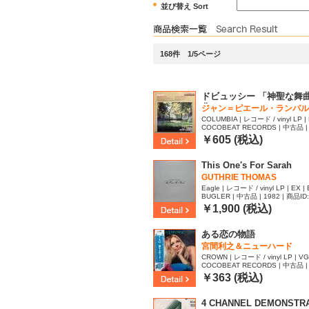
並び替え Sort
168件 1/5ページ
ドビュッシー 「神聖な舞
曲」
ジャン＝ピエール・ランパル
COLUMBIA | レコード / vinyl LP | 
COCOBEAT RECORDS | 中古品 | 
65
￥605 (税込)
This One's For Sarah
GUTHRIE THOMAS
Eagle | レコード / vinyl LP | EX |
BUGLER | 中古品 | 1982 | 商品ID
￥1,900 (税込)
ある恋の物語
宮間利之＆ニューハード
CROWN | レコード / vinyl LP | VG
COCOBEAT RECORDS | 中古品 | 
98
￥363 (税込)
4 CHANNEL DEMONSTRAT