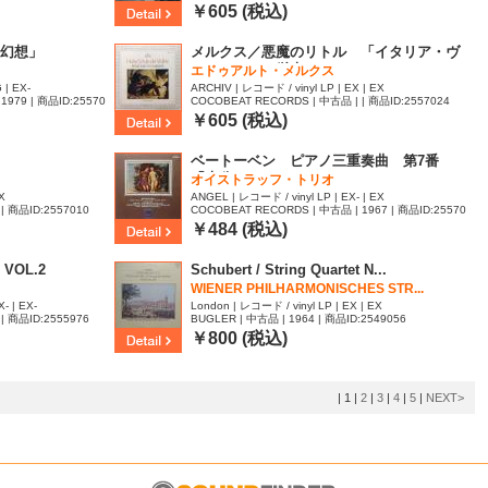
94
￥605 (税込)
幻想」
メルクス／悪魔のリトル 「イタリア・ヴ
ァイオリンの栄光」
エドゥアルト・メルクス
 | EX-
ARCHIV | レコード / vinyl LP | EX | EX
1979 | 商品ID:25570
COCOBEAT RECORDS | 中古品 | | 商品ID:2557024
￥605 (税込)
ベートーベン ピアノ三重奏曲 第7番
「大公」
オイストラッフ・トリオ
X
ANGEL | レコード / vinyl LP | EX- | EX
| 商品ID:2557010
COCOBEAT RECORDS | 中古品 | 1967 | 商品ID:25570
07
￥484 (税込)
 VOL.2
Schubert / String Quartet N...
WIENER PHILHARMONISCHES STR...
- | EX-
London | レコード / vinyl LP | EX | EX
| 商品ID:2555976
BUGLER | 中古品 | 1964 | 商品ID:2549056
￥800 (税込)
|
1
|
2
|
3
|
4
|
5
|
NEXT>