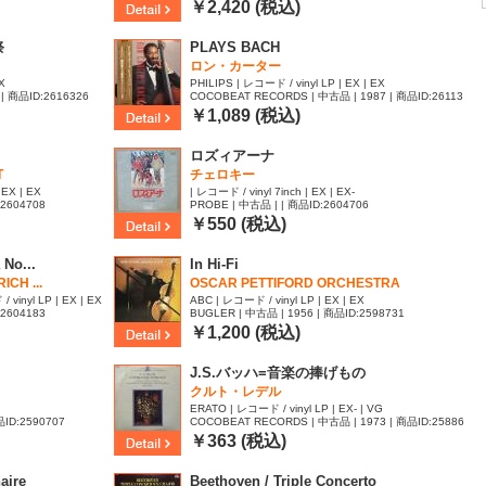
47
￥2,420 (税込)
祭
PLAYS BACH
ロン・カーター
X
PHILIPS | レコード / vinyl LP | EX | EX
| 商品ID:2616326
COCOBEAT RECORDS | 中古品 | 1987 | 商品ID:26113
31
￥1,089 (税込)
ロズィアーナ
T
チェロキー
 EX | EX
| レコード / vinyl 7inch | EX | EX-
:2604708
PROBE | 中古品 | | 商品ID:2604706
￥550 (税込)
 No...
In Hi-Fi
CH ...
OSCAR PETTIFORD ORCHESTRA
vinyl LP | EX | EX
ABC | レコード / vinyl LP | EX | EX
:2604183
BUGLER | 中古品 | 1956 | 商品ID:2598731
￥1,200 (税込)
J.S.バッハ=音楽の捧げもの
クルト・レデル
ERATO | レコード / vinyl LP | EX- | VG
品ID:2590707
COCOBEAT RECORDS | 中古品 | 1973 | 商品ID:25886
15
￥363 (税込)
aire
Beethoven / Triple Concerto