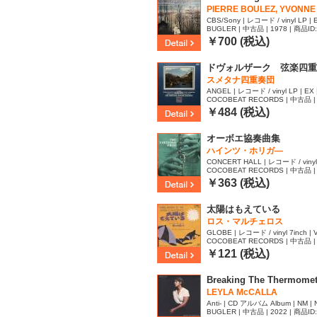
PIERRE BOULEZ, YVONNE 
CBS/Sony | レコード / vinyl LP | E
BUGLER | 中古品 | 1978 | 商品ID
￥700 (税込)
ドヴォルザーク 弦楽四重
スメタナ四重奏団
ANGEL | レコード / vinyl LP | EX 
COCOBEAT RECORDS | 中古品 | 
54
￥484 (税込)
オーボエ協奏曲集
ハインツ・ホリガ―
CONCERT HALL | レコード / vinyl L
COCOBEAT RECORDS | 中古品 | 
￥363 (税込)
太陽はもえている
ロス・マルチェロス
GLOBE | レコード / vinyl 7inch | V
COCOBEAT RECORDS | 中古品 | 
￥121 (税込)
Breaking The Thermomet
LEYLA McCALLA
Anti- | CD アルバム Album | NM |
BUGLER | 中古品 | 2022 | 商品ID