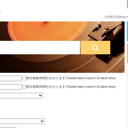
ご利用方法/How to
部分検索(時間がかかります) Partial match search (It takes time)
部分検索(時間がかかります) Partial match search (It takes time)