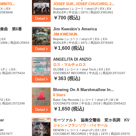
MINTO...
JOSEF SUK, JOSEF CHUCHRO, J...
X- | EX
Supraphon | レコード / vinyl LP | EX | EX
:2583848
BUGLER | 中古品 | 1973 | 商品ID:2581661
￥700 (税込)
奏曲 第6番
Jim Kweskin's America
JIM KWESKIN
| EX
Reprise | レコード / vinyl LP | EX- | EX-
1968 | 商品ID:25810
BUGLER | 中古品 | 1971 | 商品ID:2578345
￥1,600 (税込)
ANGELITA DI ANZIO
ロス・マルチェロス
P | - | EX-
GLOBE | レコード / vinyl 7inch | EX | EX
| 商品ID:2575424
COCOBEAT RECORDS | 中古品 | | 商品ID:2572247
￥363 (税込)
Blowing On A Marshmallow In...
0 Stars
G | EX-
Babe City Records | レコード / vinyl LP | M | M
| 商品ID:2572246
COCONUTS DISK | 中古品 | 2019 | 商品ID:2565422
￥1,650 (税込)
er
モーツァルト 協奏交響曲 変ホ長調 KV
364
ジャン＝フランソワ・パイヤール
 NM
DENON | レコード / vinyl LP | EX | EX
:2557977
COCOBEAT RECORDS | 中古品 | 1975 | 商品ID:25570