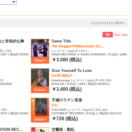
|
1
|
2
|
3
|
4
|
5
|
NEXT>
曲と世俗的な舞
Same Title
The Reggae Philharmonic Orc...
EX- | EX
| レコード / vinyl LP | EX | -
1967 | 商品ID:26595
GINZA RECORDS ＆ AUDIO KURAMAE | 中古品 | 1988
| 商品ID:2658015
￥3,080 (税込)
Give Yourself To Love
KATE WOLF
 EX
Kaleidoscope | レコード / vinyl LP | EX | EX
:2653932
BUGLER | 中古品 | 1983 | 商品ID:2649511
￥3,400 (税込)
不滅のラテン音楽
V.A.
 | EX
POLYDOR | レコード / vinyl LP | EX | EX-
1970 | 商品ID:26491
COCOBEAT RECORDS | 中古品 | | 商品ID:2642702
￥726 (税込)
ION REC...
交響曲：動乱