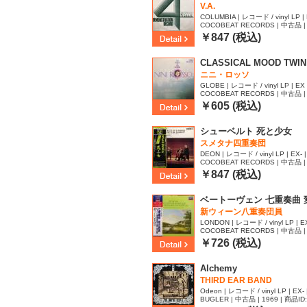
V.A.
COLUMBIA | レコード / vinyl LP | 
COCOBEAT RECORDS | 中古品 | 
￥847 (税込)
CLASSICAL MOOD TWIN
ニニ・ロッソ
GLOBE | レコード / vinyl LP | EX 
COCOBEAT RECORDS | 中古品 | 
80
￥605 (税込)
シューベルト 死と少女
スメタナ四重奏団
DEON | レコード / vinyl LP | EX- 
COCOBEAT RECORDS | 中古品 | 
55
￥847 (税込)
ベートーヴェン 七重奏曲 
新ウィーン八重奏団員
LONDON | レコード / vinyl LP | EX
COCOBEAT RECORDS | 中古品 | 
46
￥726 (税込)
Alchemy
THIRD EAR BAND
Odeon | レコード / vinyl LP | EX- 
BUGLER | 中古品 | 1969 | 商品ID