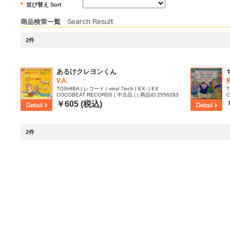
並び替え Sort
2件
あるけクレヨンくん
V.A.
TOSHIBA | レコード / vinyl 7inch | EX- | EX
T
COCOBEAT RECORDS | 中古品 | | 商品ID:2556283
C
3
￥605 (税込)
2件