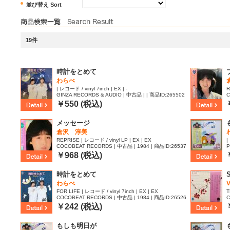
並び替え Sort
19件
時計をとめて
わらべ
| レコード / vinyl 7inch | EX | -
R
GINZA RECORDS & AUDIO | 中古品 | | 商品ID:265502
C
0
4
￥550 (税込)
メッセージ
倉沢 淳美
REPRISE | レコード / vinyl LP | EX | EX
|
COCOBEAT RECORDS | 中古品 | 1984 | 商品ID:26537
P
45
￥968 (税込)
時計をとめて
わらべ
V
FOR LIFE | レコード / vinyl 7inch | EX | EX
T
COCOBEAT RECORDS | 中古品 | 1984 | 商品ID:26526
C
25
￥242 (税込)
もしも明日が