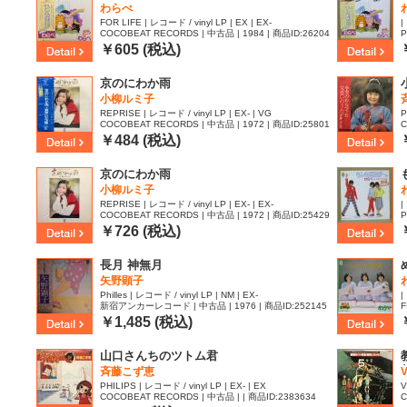
わらべ
FOR LIFE | レコード / vinyl LP | EX | EX-
|
COCOBEAT RECORDS | 中古品 | 1984 | 商品ID:26204
P
78
￥605 (税込)
京のにわか雨
小柳ルミ子
REPRISE | レコード / vinyl LP | EX- | VG
P
COCOBEAT RECORDS | 中古品 | 1972 | 商品ID:25801
C
80
8
￥484 (税込)
京のにわか雨
小柳ルミ子
REPRISE | レコード / vinyl LP | EX- | EX-
|
COCOBEAT RECORDS | 中古品 | 1972 | 商品ID:25429
P
16
￥726 (税込)
長月 神無月
矢野顕子
Philles | レコード / vinyl LP | NM | EX-
|
新宿アンカーレコード | 中古品 | 1976 | 商品ID:252145
F
5
￥1,485 (税込)
山口さんちのツトム君
斉藤こず恵
V
PHILIPS | レコード / vinyl LP | EX- | EX
V
COCOBEAT RECORDS | 中古品 | | 商品ID:2383634
C