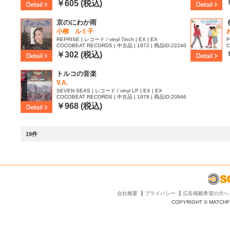
8
￥605 (税込)
京のにわか雨
小柳 ルミ子
REPRISE | レコード / vinyl 7inch | EX | EX
F
COCOBEAT RECORDS | 中古品 | 1972 | 商品ID:22240
C
12
5
￥302 (税込)
トルコの音楽
V.A.
SEVEN SEAS | レコード / vinyl LP | EX | EX
COCOBEAT RECORDS | 中古品 | 1978 | 商品ID:20946
82
￥968 (税込)
19件
会社概要
プライバシー
広告掲載希望の方へ
COPYRIGHT © MATCHFI