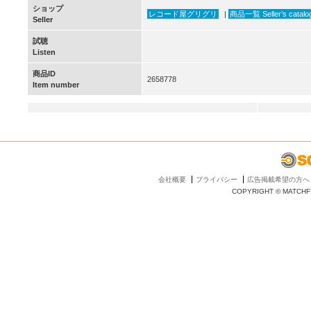
ショップ
レコード屋グリグリ
|
商品一覧 Seller’s catalo
Seller
試聴
Listen
商品ID
2658778
Item number
会社概要
プライバシー
広告掲載希望の方へ
COPYRIGHT © MATCHFI