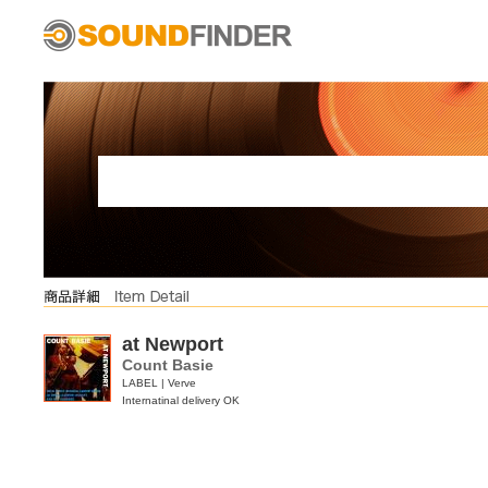
at Newport
Count Basie
LABEL | Verve
Internatinal delivery OK