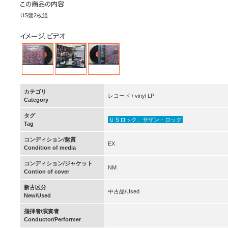
US盤2枚組
カテゴリ
レコード / vinyl LP
Category
タグ
ＵＳロック、サザン・ロック
Tag
コンディション/盤質
EX
Condition of media
コンディション/ジャケット
NM
Contion of cover
新古区分
中古品/Used
New/Used
指揮者/演奏者
Conductor/Performer