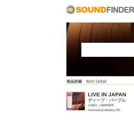
LIVE IN JAPAN
ディープ・パープル
LABEL | WARNER
Internatinal delivery OK