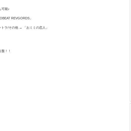
も可能♪
GOBEAT REVGORDS」
・サントラ/その他 → 「おミミの恋人」
名盤！！