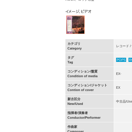
カテゴリ
レコード / v
Category
タグ
POPS
R
Tag
コンディション/盤質
EX-
Condition of media
コンディション/ジャケット
EX
Contion of cover
新古区分
中古品/Us
New/Used
指揮者/演奏者
Conductor/Performer
作曲家
Composer