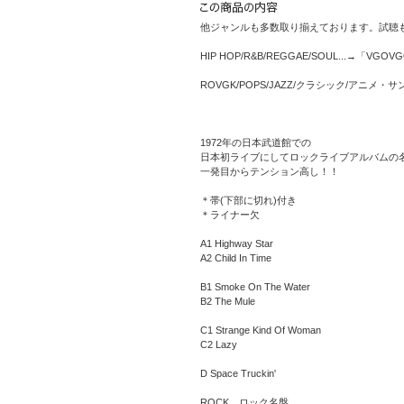
他ジャンルも多数取り揃えております。試聴
HIP HOP/R&B/REGGAE/SOUL...→「VGOV
ROVGK/POPS/JAZZ/クラシック/アニメ
1972年の日本武道館での
日本初ライブにしてロックライブアルバムの
一発目からテンション高し！！
＊帯(下部に切れ)付き
＊ライナー欠
A1 Highway Star
A2 Child In Time
B1 Smoke On The Water
B2 The Mule
C1 Strange Kind Of Woman
C2 Lazy
D Space Truckin'
ROCK、ロック名盤