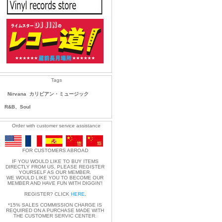
Tags
Nirvana
カリビアン・ミュージック
R&B、Soul
Order with customer service assistance
FOR CUSTOMERS ABROAD
IF YOU WOULD LIKE TO BUY ITEMS
DIRECTLY FROM US, PLEASE REGISTER
YOURSELF AS OUR MEMBER.
WE WOULD LIKE YOU TO BECOME OUR
MEMBER AND HAVE FUN WITH DIGGIN'!
REGISTER? CLICK
HERE
.
*15% SALES COMMISSION CHARGE IS
REQUIRED ON A PURCHASE MADE WITH
THE CUSTOMER SERVIC CENTER.