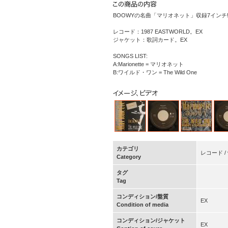
BOOWYの名曲「マリオネット」収録7インチ!!B
レコード：1987 EASTWORLD。EX
ジャケット：歌詞カード。EX
SONGS LIST:
A:Marionette = マリオネット
B:ワイルド・ワン = The Wild One
カテゴリ
レコード / vi
Category
タグ
Tag
コンディション/盤質
EX
Condition of media
コンディション/ジャケット
EX