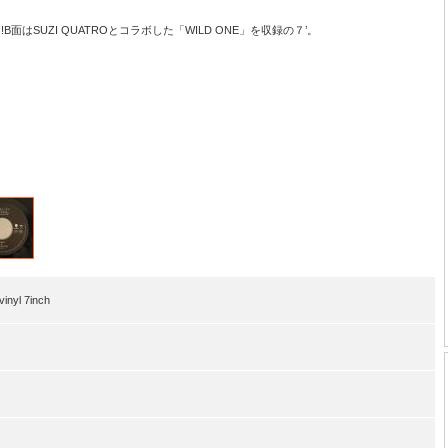
面はSUZI QUATROとコラボした「WILD ONE」を収録の７’。
nyl 7inch