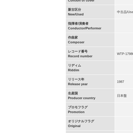
Contion of cover
新古区分
中古品/Us
New/Used
指揮者/演奏者
Conductor/Performer
作曲家
Composer
レコード番号
WTP-1798
Record number
リディム
Riddim
リリース年
1987
Release year
生産国
日本盤
Producer country
プロモフラグ
Promotion
オリジナルフラグ
Original