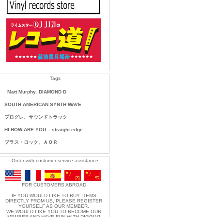
Tags
Matt Murphy
DIAMOND D
SOUTH AMERICAN SYNTH WAVE
プログレ、サウンドトラック
HI HOW ARE YOU
straight edge
ブラス・ロック、ＡＯＲ
Order with customer service assistance
FOR CUSTOMERS ABROAD
IF YOU WOULD LIKE TO BUY ITEMS
DIRECTLY FROM US, PLEASE REGISTER
YOURSELF AS OUR MEMBER.
WE WOULD LIKE YOU TO BECOME OUR
MEMBER AND HAVE FUN WITH DIGGIN'!