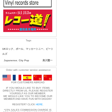
Tags
UKロック、ポール、マッカートニー、ビート
ルズ
Japanense. City Pop
美川憲一
Order with customer service assistance
FOR CUSTOMERS ABROAD
IF YOU WOULD LIKE TO BUY ITEMS
DIRECTLY FROM US, PLEASE REGISTER
YOURSELF AS OUR MEMBER.
WE WOULD LIKE YOU TO BECOME OUR
MEMBER AND HAVE FUN WITH DIGGIN'!
REGISTER? CLICK
HERE
.
*15% SALES COMMISSION CHARGE IS