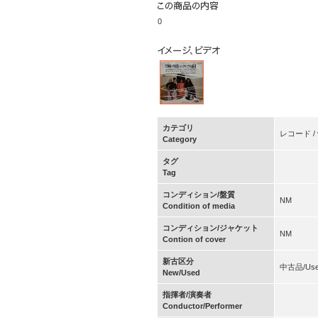
0
カテゴリ
レコード / vi
Category
タグ
Tag
コンディション/盤質
NM
Condition of media
コンディション/ジャケット
NM
Contion of cover
新古区分
中古品/Us
New/Used
指揮者/演奏者
Conductor/Performer