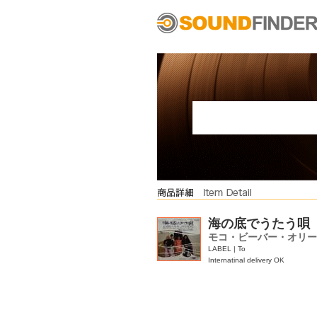
海の底でうたう唄
モコ・ビーバー・オリー
LABEL | To
Internatinal delivery OK