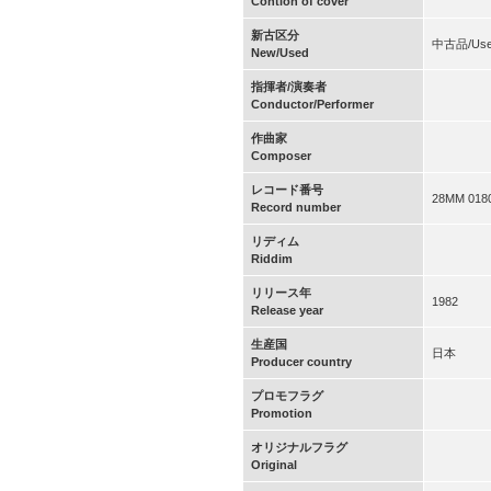
Contion of cover
新古区分
中古品/Us
New/Used
指揮者/演奏者
Conductor/Performer
作曲家
Composer
レコード番号
28MM 018
Record number
リディム
Riddim
リリース年
1982
Release year
生産国
日本
Producer country
プロモフラグ
Promotion
オリジナルフラグ
Original