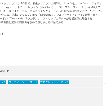
・クリムゾンの11作目で、新生クリムゾンの第2弾。メンバーは、ロバート・フィリッ
ン・ブリュー（g,vo）、トニー・レヴィン（stick,b,vo）、ビル・ブルッフォード（ds）の4人で、
なった。変拍子のリズムとエスニックなギターといった前作同様のコンセプトだが、ブリ
には、従来のクリムゾン的な「Neurotica」、ブルフォードとレヴィンが作り出すリ
r」、バラードの「Two Hands（2つの手）」、フィリップのギターが縦横無尽に炸裂する
ゾンの革新性と驚異の演奏力を改めて感じさせる作品である
です
inyl LP
ロック
ブリティッシュ・ロック
プログレッシヴ・ロック