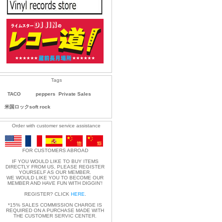
Tags
TACO
peppers
Private Sales
米国ロックsoft rock
Order with customer service assistance
FOR CUSTOMERS ABROAD
IF YOU WOULD LIKE TO BUY ITEMS
DIRECTLY FROM US, PLEASE REGISTER
YOURSELF AS OUR MEMBER.
WE WOULD LIKE YOU TO BECOME OUR
MEMBER AND HAVE FUN WITH DIGGIN'!
REGISTER? CLICK
HERE
.
*15% SALES COMMISSION CHARGE IS
REQUIRED ON A PURCHASE MADE WITH
THE CUSTOMER SERVIC CENTER.