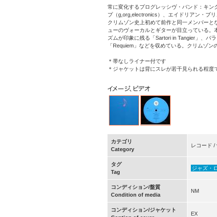
常に変化するプログレッシヴ・バンド：キング
プ（g,org,electronics）、エイドリア
クリムゾン史上初めて前作と同一メンバーと
ューのヴォーカルとギターが目立っている。本作
ズムが印象に残る「Sartori in Tangie
「Requiem」などを収めている。クリム
＊帯なしライナー付です
＊ジャケットは背にスレが若干見られる程度
カテゴリ
レコード / v
Category
タグ
ジャズ・
Tag
コンディション/盤質
NM
Condition of media
コンディション/ジャケット
EX