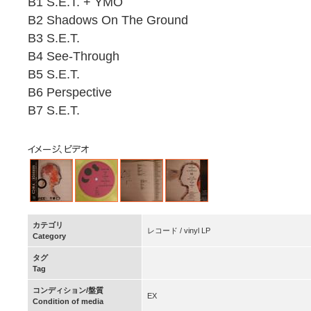
B1 S.E.T. + YMO
B2 Shadows On The Ground
B3 S.E.T.
B4 See-Through
B5 S.E.T.
B6 Perspective
B7 S.E.T.
カテゴリ
レコード / vinyl LP
Category
タグ
Tag
コンディション/盤質
EX
Condition of media