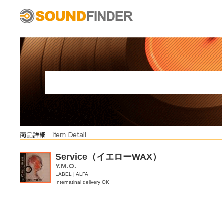
Service（イエローWAX）
Y.M.O.
LABEL | ALFA
Internatinal delivery OK