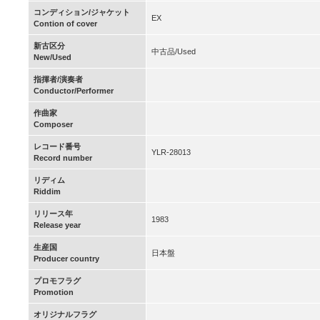
コンディション/ジャケット
EX
Contion of cover
新古区分
中古品/Used
New/Used
指揮者/演奏者
Conductor/Performer
作曲家
Composer
レコード番号
YLR-28013
Record number
リディム
Riddim
リリース年
1983
Release year
生産国
日本盤
Producer country
プロモフラグ
Promotion
オリジナルフラグ