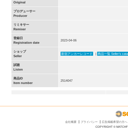
Original
プロデューサー
Producer
リミキサー
Remixer
登録日
2023-04-06
Registration date
ショップ
新宿アンカーレコード
|
商品一覧 Seller’s cata
Seller
試聴
Listen
商品ID
2514047
Item number
会社概要
プライバシー
広告掲載希望の方へ
COPYRIGHT © MATCHFI