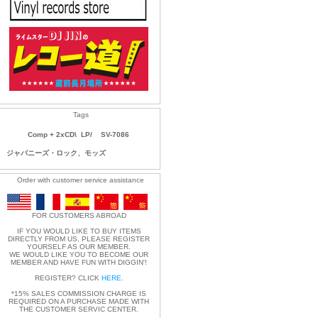
Tags
Comp + 2xCD\
LP/
SV-7086
ジャパニーズ・ロック、モッズ
Order with customer service assistance
FOR CUSTOMERS ABROAD
IF YOU WOULD LIKE TO BUY ITEMS
DIRECTLY FROM US, PLEASE REGISTER
YOURSELF AS OUR MEMBER.
WE WOULD LIKE YOU TO BECOME OUR
MEMBER AND HAVE FUN WITH DIGGIN'!
REGISTER? CLICK
HERE
.
*15% SALES COMMISSION CHARGE IS
REQUIRED ON A PURCHASE MADE WITH
THE CUSTOMER SERVIC CENTER.