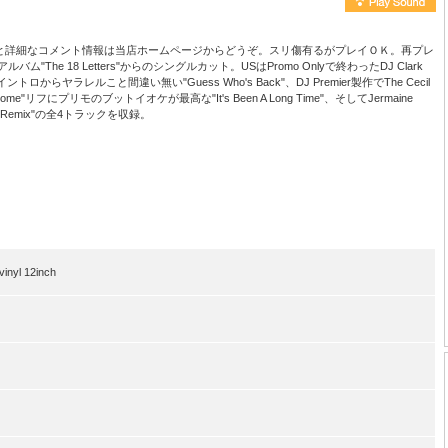
と詳細なコメント情報は当店ホームページからどうぞ。スリ傷有るがプレイＯＫ。再プレ
The 18 Letters"からのシングルカット。USはPromo Onlyで終わったDJ Clark
たイントロからヤラレルこと間違い無い"Guess Who's Back"、DJ Premier製作でThe Cecil
e Back Home"リフにプリモのブットイオケが最高な"It's Been A Long Time"、そしてJermaine
ack"のRemix"の全4トラックを収録。
nyl 12inch