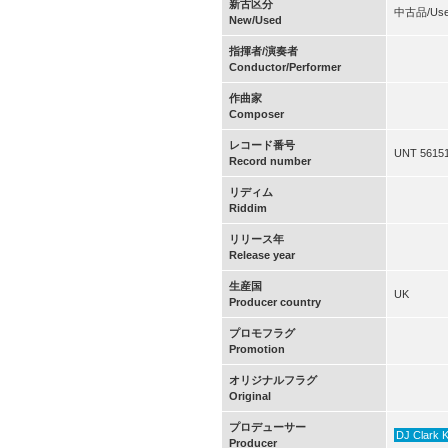
新古区分
中古品/Us
New/Used
指揮者/演奏者
Conductor/Performer
作曲家
Composer
レコード番号
UNT 5615
Record number
リディム
Riddim
リリース年
Release year
生産国
UK
Producer country
プロモフラグ
Promotion
オリジナルフラグ
Original
プロデューサー
DJ Clark 
Producer