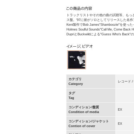
トラックリストやその他の曲の試聴等、もっ
ス盤。'97に彼がソロとしてリリースした名作アルバム"
Kent製作でBob James"Shamboozie"を使っ
Holmes Soulful Sounds"Call Me, Com
DupriとBuckwildによる"Guess Who's B
カテゴリ
レコード / vi
Category
タグ
Tag
コンディション/盤質
EX
Condition of media
コンディション/ジャケット
EX
Contion of cover