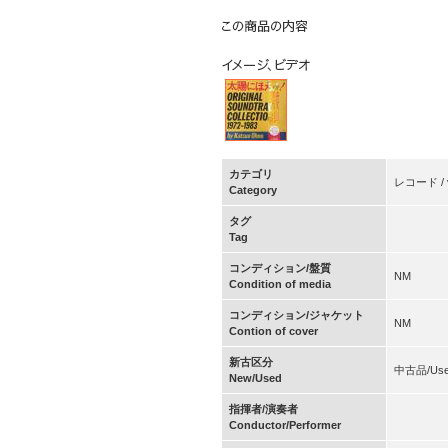
カテゴリ
レコード / v
Category
タグ
Tag
コンディション/盤質
NM
Condition of media
コンディション/ジャケット
NM
Contion of cover
新古区分
中古品/Us
New/Used
指揮者/演奏者
Conductor/Performer