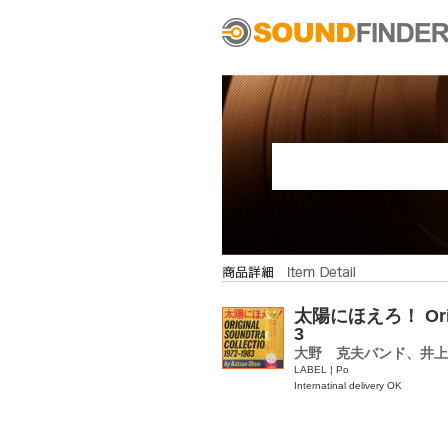
太陽にほえろ！ Origina
3
大野 克夫バンド、井上
LABEL | Po
Internatinal delivery OK