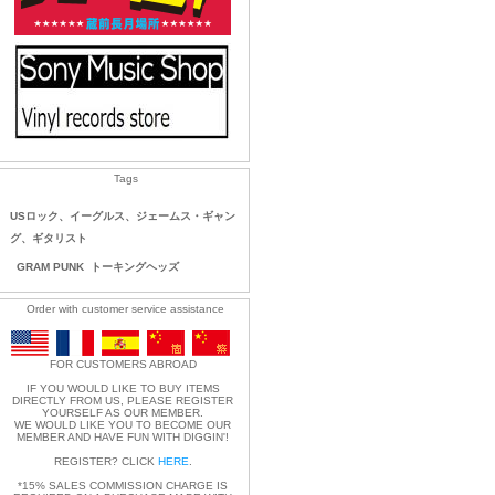
Tags
USロック、イーグルス、ジェームス・ギャン
グ、ギタリスト
GRAM PUNK
トーキングヘッズ
Order with customer service assistance
FOR CUSTOMERS ABROAD
IF YOU WOULD LIKE TO BUY ITEMS
DIRECTLY FROM US, PLEASE REGISTER
YOURSELF AS OUR MEMBER.
WE WOULD LIKE YOU TO BECOME OUR
MEMBER AND HAVE FUN WITH DIGGIN'!
REGISTER? CLICK
HERE
.
*15% SALES COMMISSION CHARGE IS