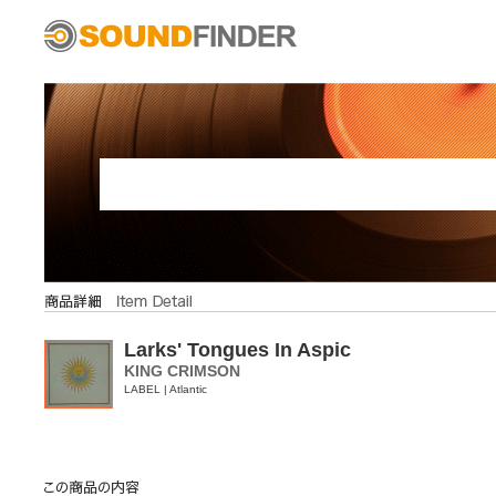
Larks' Tongues In Aspic
KING CRIMSON
LABEL | Atlantic