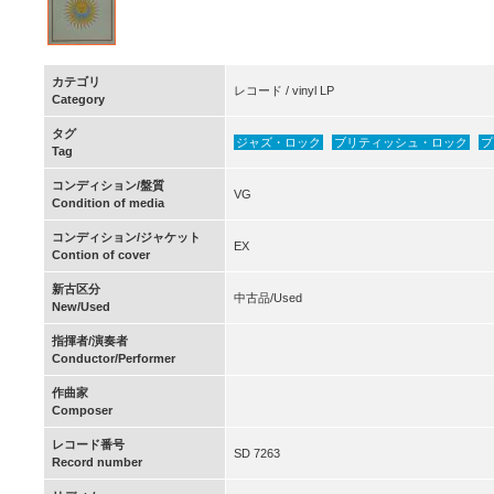
カテゴリ
レコード / vinyl LP
Category
タグ
ジャズ・ロック
ブリティッシュ・ロック
プ
Tag
コンディション/盤質
VG
Condition of media
コンディション/ジャケット
EX
Contion of cover
新古区分
中古品/Used
New/Used
指揮者/演奏者
Conductor/Performer
作曲家
Composer
レコード番号
SD 7263
Record number