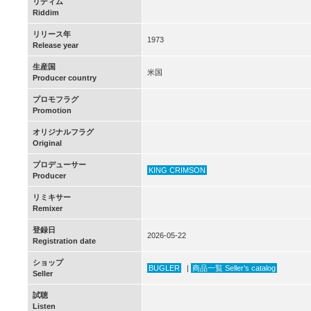
リディム
Riddim
リリース年
1973
Release year
生産国
米国
Producer country
プロモフラグ
Promotion
オリジナルフラグ
Original
プロデューサー
KING CRIMSON
Producer
リミキサー
Remixer
登録日
2026-05-22
Registration date
ショップ
BUGLER
|
商品一覧 Seller’s catalog
Seller
試聴
Listen