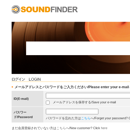
メールアドレスとパスワードをご入力ください/Please enter your e-mail add
ID(E-mail)
メールアドレスを保存する/Save your e-mail
パスワー
ド/Password
パスワードを忘れた方は
こちら
へ/Forget your passowrd? 
まだ会員登録されていない方は
こちら
へ/New customer? Click
here