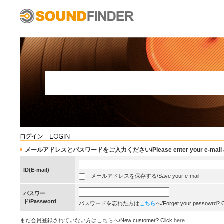
メールアドレスとパスワードをご入力ください/Please enter your e-mail add
ID(E-mail)
メールアドレスを保存する/Save your e-mail
パスワー
ド/Password
パスワードを忘れた方は
こちら
へ/Forget your passowrd? 
まだ会員登録されていない方は
こちら
へ/New customer? Click
here