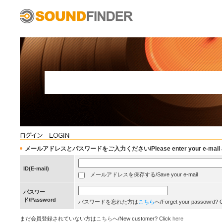
メールアドレスとパスワードをご入力ください/Please enter your e-mail add
ID(E-mail)
メールアドレスを保存する/Save your e-mail
パスワー
ド/Password
パスワードを忘れた方は
こちら
へ/Forget your passowrd? 
まだ会員登録されていない方は
こちら
へ/New customer? Click
here